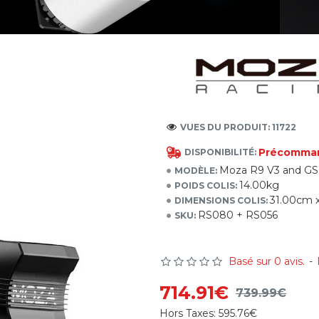
VUES DU PRODUIT: 11722
Précomma
DISPONIBILITÉ:
Moza R9 V3 and GS
MODÈLE:
14.00kg
POIDS COLIS:
31.00cm 
DIMENSIONS COLIS:
RS080 + RS056
SKU:
Basé sur 0 avis.
-
714.91€
739.99€
Hors Taxes:
595.76€