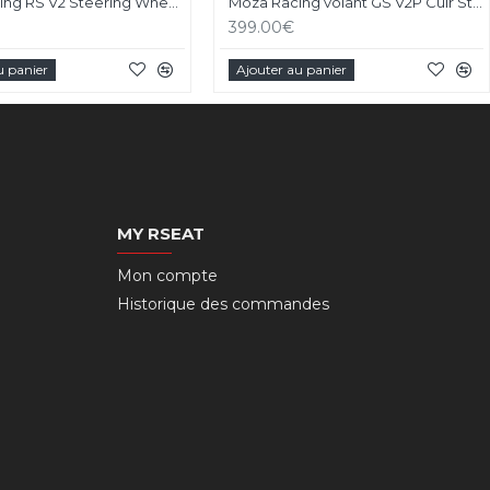
Moza Racing RS V2 Steering Wheel Version Cuir
Moza Racing volant GS V2P Cuir Steering Wheel
399.00€
u panier
Ajouter au panier
MY RSEAT
Mon compte
Historique des commandes