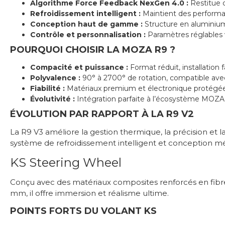
Algorithme Force Feedback NexGen 4.0 :
Restitue c
Refroidissement intelligent :
Maintient des performa
Conception haut de gamme :
Structure en aluminium 
Contrôle et personnalisation :
Paramètres réglables v
POURQUOI CHOISIR LA MOZA R9 ?
Compacité et puissance :
Format réduit, installation 
Polyvalence :
90° à 2700° de rotation, compatible avec
Fiabilité :
Matériaux premium et électronique protégée 
Évolutivité :
Intégration parfaite à l’écosystème MOZA 
ÉVOLUTION PAR RAPPORT À LA R9 V2
La R9 V3 améliore la gestion thermique, la précision et 
système de refroidissement intelligent et conception m
KS Steering Wheel
Conçu avec des matériaux composites renforcés en fibre d
mm, il offre immersion et réalisme ultime.
POINTS FORTS DU VOLANT KS