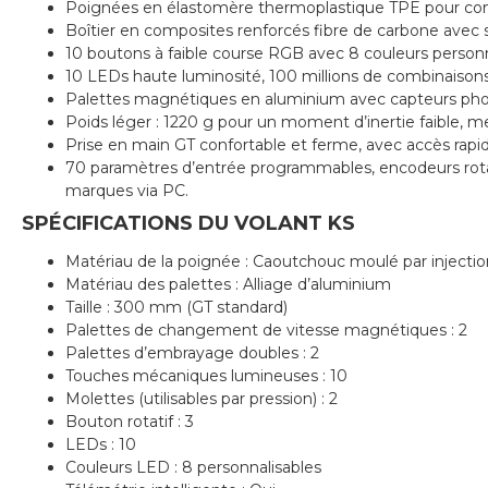
Poignées en élastomère thermoplastique TPE pour confor
Boîtier en composites renforcés fibre de carbone avec 
10 boutons à faible course RGB avec 8 couleurs personna
10 LEDs haute luminosité, 100 millions de combinaisons
Palettes magnétiques en aluminium avec capteurs pho
Poids léger : 1220 g pour un moment d’inertie faible, mei
Prise en main GT confortable et ferme, avec accès rapide
70 paramètres d’entrée programmables, encodeurs rotati
marques via PC.
SPÉCIFICATIONS DU VOLANT KS
Matériau de la poignée : Caoutchouc moulé par injectio
Matériau des palettes : Alliage d’aluminium
Taille : 300 mm (GT standard)
Palettes de changement de vitesse magnétiques : 2
Palettes d’embrayage doubles : 2
Touches mécaniques lumineuses : 10
Molettes (utilisables par pression) : 2
Bouton rotatif : 3
LEDs : 10
Couleurs LED : 8 personnalisables