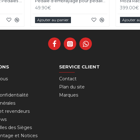
Pédalier Moza SR-P V1 - 2 Pédales Loadcell
Pédale d'embrayage pour pédalier Moza SR-P V1
49.90€
399.00€
Ajouter au panier
Ajouter a
ONS
SERVICE CLIENT
nous
Contact
Plan du site
onfidentialité
Marques
nérales
 et revendeurs
ews
lles des Sièges
ntage et Notices