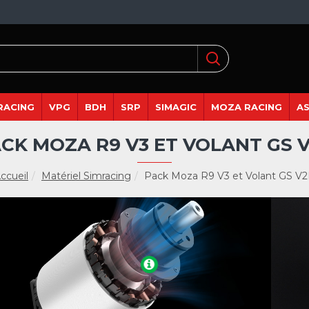
RACING
VPG
BDH
SRP
SIMAGIC
MOZA RACING
A
CK MOZA R9 V3 ET VOLANT GS 
ccueil
Matériel Simracing
Pack Moza R9 V3 et Volant GS V