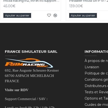
Moza Racing R12, R9 et R5 support de bureau et chassis aluminium
45.00€
139.00€
Ajouter au panier
Ajouter au panier
FRANCE SIMULATEUR SARL
INFORMATI
À propos de 
Livraison
692, Rue Auguste Scheurer-Kestner
Politique de c
68700 ASPACH MICHELBACH
Conditions gé
FRANCE
Distributeurs
Visite sur RDV
Tests et Revi
Options et Tai
Support Commercial / SAV :
Guides de mo
Lundi au Jeudi 9h-12h / 14h-17h