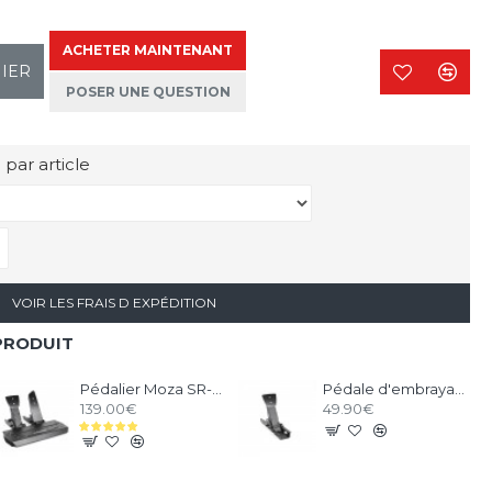
ACHETER MAINTENANT
NIER
POSER UNE QUESTION
 par article
VOIR LES FRAIS D EXPÉDITION
PRODUIT
Pédalier Moza SR-P V1 - 2 Pédales Loadcell
Pédale d'embrayage pour pédalier Moza SR-P V1
139.00€
49.90€