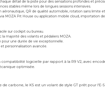
haque détail de la piste pour des sensations profondes et précis
nces stables même lors de longues sessions intensives.
aéronautique, QR de qualité automobile, rotation sans limite et d
ia MOZA Pit House ou application mobile cloud, importation des
facile sur cockpit ou bureau.
 la majorité des volants et pédaliers MOZA.
pour une durée de vie exceptionnelle.
et personnalisation avancée.
la compatibilité logicielle par rapport à la R9 V2, avec enc
écanique optimisée.
e carbone, le KS est un volant de style GT prêt pour l'E-Sp