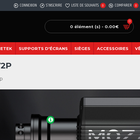
CONNEXION
S'INSCRIRE
LISTE DE SOUHAITS
COMPARER
0
0
0
0 élément (s) - 0.00€
SETEK
SUPPORTS D'ÉCRANS
SIÈGES
ACCESSOIRES
V
V2P
2P