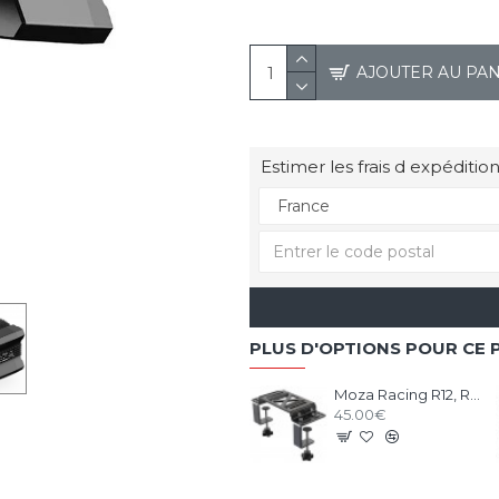
AJOUTER AU PA
Estimer les frais d expédition
PLUS D'OPTIONS POUR CE 
Moza Racing R12, R9 et R5 support de bureau et chassis aluminium
45.00€